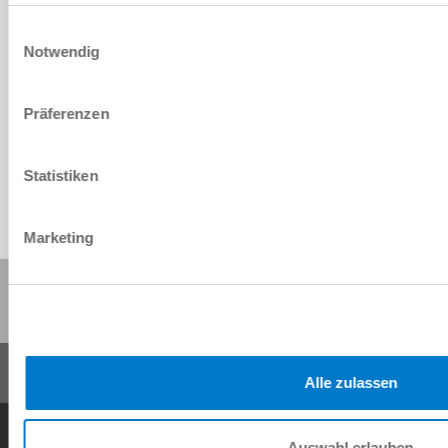
220 [N]
Einwilligungsauswahl
Notwendig
IP40
100000
Präferenzen
Statistiken
Marketing
Partager cette page :
Alle zulassen
Conditions générales de vente
Protection des données
Mentions légales
Contact
Auswahl erlauben