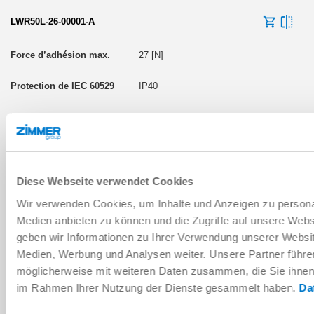
LWR50L-26-00001-A
27 [N]
IP40
100000
LWR50L-26-00002-A
Diese Webseite verwendet Cookies
65 [N]
Wir verwenden Cookies, um Inhalte und Anzeigen zu personal
Medien anbieten zu können und die Zugriffe auf unsere Web
IP40
geben wir Informationen zu Ihrer Verwendung unserer Websit
Medien, Werbung und Analysen weiter. Unsere Partner führe
100000
möglicherweise mit weiteren Daten zusammen, die Sie ihnen b
im Rahmen Ihrer Nutzung der Dienste gesammelt haben.
Da
LWR50L-26-00003-A