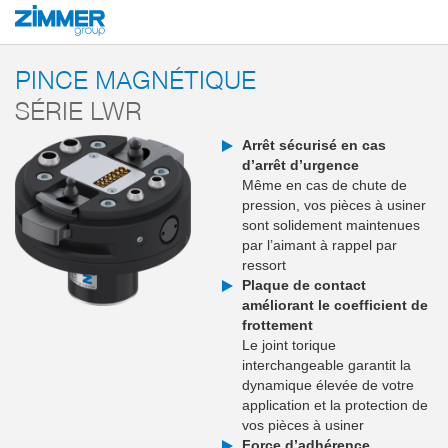
Démarrage
Produits
Composants
Robotique
MATCH - End-of-Arm-E
PINCE MAGNÉTIQUE
SÉRIE LWR
Arrêt sécurisé en cas
d’arrêt d’urgence
Même en cas de chute de
pression, vos pièces à usiner
sont solidement maintenues
par l’aimant à rappel par
ressort
Plaque de contact
améliorant le coefficient de
frottement
Le joint torique
interchangeable garantit la
dynamique élevée de votre
application et la protection de
vos pièces à usiner
Force d’adhérence