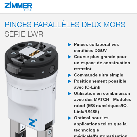
Démarrage
Produits
Composants
Robotique
MATCH - End-of-Arm-E
PINCES PARALLÈLES DEUX MORS
SÉRIE LWR
Pinces collaboratives
certifiées DGUV
Course plus grande pour
un espace de construction
restreint
Commande ultra simple
Positionnement possible
avec IO-Link
Utilisation en combinaison
avec des MATCH - Modules
robot (E/S numériques/IO-
Link/RS485)
Optimal pour les
applications telles que la
technologie
médicale/l'automatisation