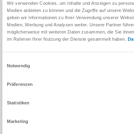
Wir verwenden Cookies, um Inhalte und Anzeigen zu personal
I/O
Medien anbieten zu können und die Zugriffe auf unsere Web
geben wir Informationen zu Ihrer Verwendung unserer Websit
LWR50F-xx-01/02
Medien, Werbung und Analysen weiter. Unsere Partner führe
möglicherweise mit weiteren Daten zusammen, die Sie ihnen b
LWR50L-03-00003-A
im Rahmen Ihrer Nutzung der Dienste gesammelt haben.
Da
10 [mm]
Einwilligungsauswahl
Notwendig
190 [N]
Präferenzen
I/O
LWR50F-xx-01/02
Statistiken
Marketing