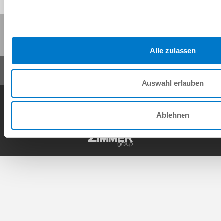
Partager cette page :
Alle zulassen
Auswahl erlauben
Conditions générales de vente
Protection des données
Mentions légales
Contact
Ablehnen
Copyright © ZIMMER GROUP 2026