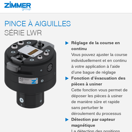
Démarrage
Produits
Composants
Robotique
MATCH - End-of-Arm-E
PINCE À AIGUILLES
SÉRIE LWR
Réglage de la course en
continu
Vous pouvez ajuster la course
individuellement et en continu
à votre application à l’aide
d’une bague de réglage
Fonction d’évacuation des
pièces à usiner
Cette fonction vous permet de
déposer les pièces à usiner
de manière sûre et rapide
sans perturber le
déroulement du processus
Détection par capteur
magnétique
La détection des positions