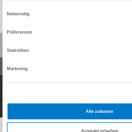
Einwilligungsauswahl
Notwendig
Präferenzen
Partager cette page :
Statistiken
Marketing
Conditions générales de vente
Protection des données
Mentions légales
Contact
Copyright © ZIMMER GROUP 2026
Alle zulassen
Auswahl erlauben