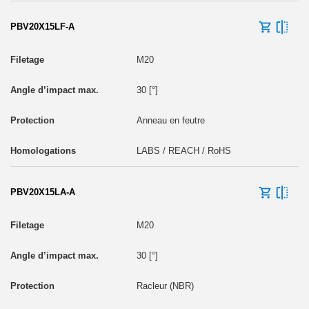
PBV20X15LF-A
M20
30 [°]
Anneau en feutre
LABS / REACH / RoHS
PBV20X15LA-A
M20
30 [°]
Racleur (NBR)