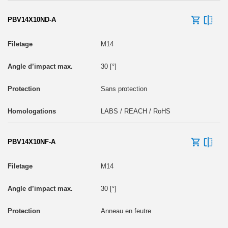
PBV14X10ND-A
M14
30 [°]
Sans protection
LABS / REACH / RoHS
PBV14X10NF-A
M14
30 [°]
Anneau en feutre