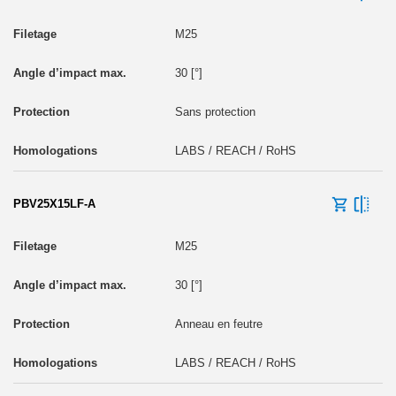
M25
30 [°]
Sans protection
LABS / REACH / RoHS
PBV25X15LF-A
M25
30 [°]
Anneau en feutre
LABS / REACH / RoHS