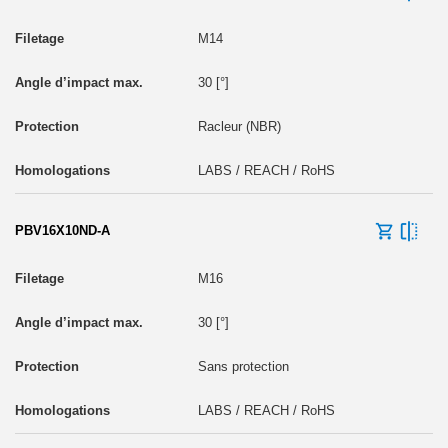
M14
30 [°]
Racleur (NBR)
LABS / REACH / RoHS
PBV16X10ND-A
M16
30 [°]
Sans protection
LABS / REACH / RoHS