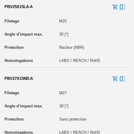
PBV25X15LA-A
M25
30 [°]
Racleur (NBR)
LABS / REACH / RoHS
PBV27X15ND-A
M27
30 [°]
Sans protection
LABS / REACH / RoHS