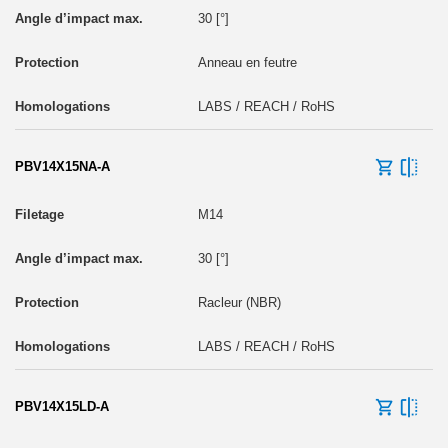
30 [°]
Anneau en feutre
LABS / REACH / RoHS
PBV14X15NA-A
M14
30 [°]
Racleur (NBR)
LABS / REACH / RoHS
PBV14X15LD-A