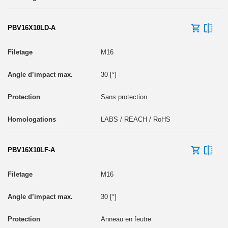
PBV16X10LD-A
M16
30 [°]
Sans protection
LABS / REACH / RoHS
PBV16X10LF-A
M16
30 [°]
Anneau en feutre