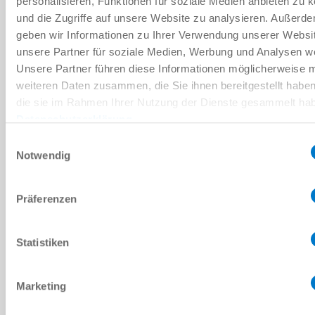
personalisieren, Funktionen für soziale Medien anbieten zu 
30 [°]
und die Zugriffe auf unsere Website zu analysieren. Außerd
Racleur (NBR)
geben wir Informationen zu Ihrer Verwendung unserer Websi
unsere Partner für soziale Medien, Werbung und Analysen we
LABS / REACH / RoHS
Unsere Partner führen diese Informationen möglicherweise m
weiteren Daten zusammen, die Sie ihnen bereitgestellt habe
die sie im Rahmen Ihrer Nutzung der Dienste gesammelt ha
PBV16X15LD-A
Datenschutzerklärung
M16
Einwilligungsauswahl
Notwendig
30 [°]
Präferenzen
Sans protection
LABS / REACH / RoHS
Statistiken
PBV16X15LF-A
Marketing
M16