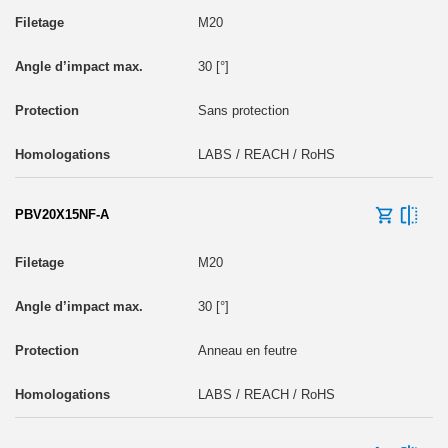
M20
30 [°]
Sans protection
LABS / REACH / RoHS
PBV20X15NF-A
M20
30 [°]
Anneau en feutre
LABS / REACH / RoHS