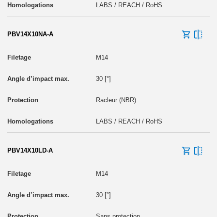
LABS / REACH / RoHS
PBV14X10NA-A
M14
30 [°]
Racleur (NBR)
LABS / REACH / RoHS
PBV14X10LD-A
M14
30 [°]
Sans protection