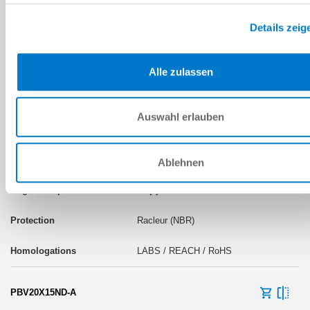
30 [°]
Details zeig
Anneau en feutre
Alle zulassen
LABS / REACH / RoHS
Auswahl erlauben
PBV16X15LA-A
M16
Ablehnen
30 [°]
Racleur (NBR)
LABS / REACH / RoHS
PBV20X15ND-A