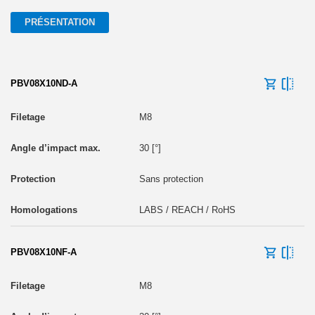
PRÉSENTATION
PBV08X10ND-A
M8
30 [°]
Sans protection
LABS / REACH / RoHS
PBV08X10NF-A
M8