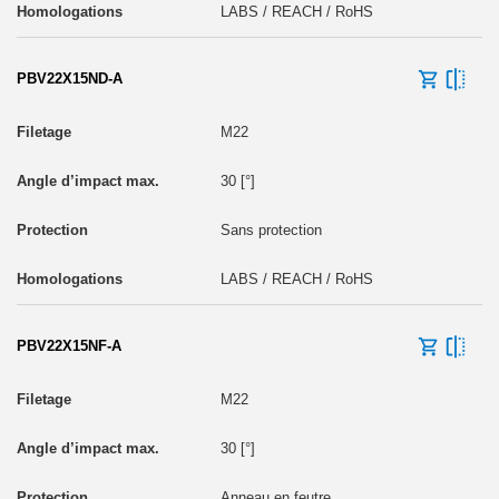
LABS / REACH / RoHS
PBV22X15ND-A
M22
30 [°]
Sans protection
LABS / REACH / RoHS
PBV22X15NF-A
M22
30 [°]
Anneau en feutre