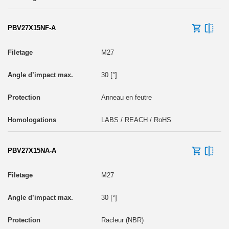
PBV27X15NF-A
M27
30 [°]
Anneau en feutre
LABS / REACH / RoHS
PBV27X15NA-A
M27
30 [°]
Racleur (NBR)