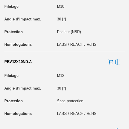
M10
30 [°]
Racleur (NBR)
LABS / REACH / RoHS
PBV12X10ND-A
M12
30 [°]
Sans protection
LABS / REACH / RoHS