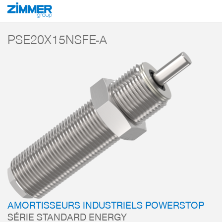
Démarrage
Produits
Composants
Technique d’amortissement
Amorti
PSE20X15NSFE-A
AMORTISSEURS INDUSTRIELS POWERSTOP
SÉRIE STANDARD ENERGY