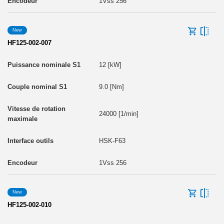
1Vss 256
New
HF125-002-007
12 [kW]
9.0 [Nm]
24000 [1/min]
HSK-F63
1Vss 256
New
HF125-002-010