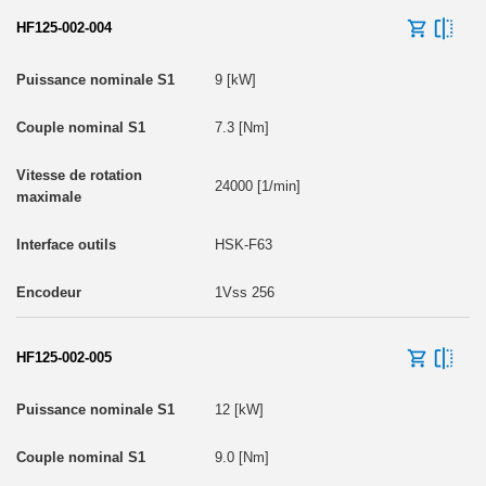
HF125-002-004
9 [kW]
7.3 [Nm]
24000 [1/min]
HSK-F63
1Vss 256
HF125-002-005
12 [kW]
9.0 [Nm]