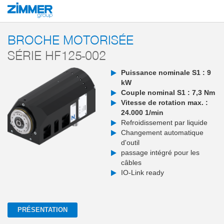
Démarrage
Produits
Composants
Technique de machines
Broches m
BROCHE MOTORISÉE
SÉRIE HF125-002
Puissance nominale S1 : 9
kW
Couple nominal S1 : 7,3 Nm
Vitesse de rotation max. :
24.000 1/min
Refroidissement par liquide
Changement automatique
d'outil
passage intégré pour les
câbles
IO-Link ready
PRÉSENTATION