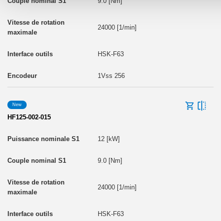
9.0 [Nm]
24000 [1/min]
HSK-F63
1Vss 256
New
HF125-002-015
12 [kW]
9.0 [Nm]
24000 [1/min]
HSK-F63