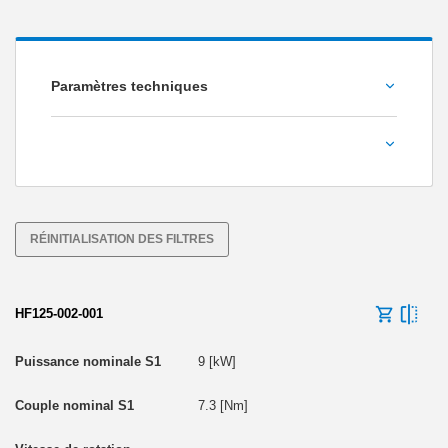
Paramètres techniques
Puissance nominale S1 [kW]
HSK-F63
HSK-T50
Couple nominal S1 [Nm]
RÉINITIALISATION DES FILTRES
HF125-002-001
Poids [kg]
9 [kW]
7.3 [Nm]