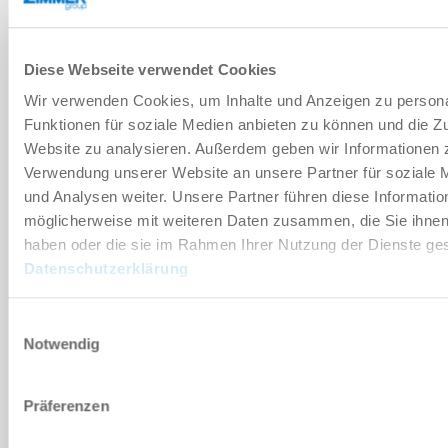
HSK-T50
Diese Webseite verwendet Cookies
1Vss 256
Wir verwenden Cookies, um Inhalte und Anzeigen zu persona
Funktionen für soziale Medien anbieten zu können und die Zu
New
Website zu analysieren. Außerdem geben wir Informationen z
HF125-002-012
Verwendung unserer Website an unsere Partner für soziale
und Analysen weiter. Unsere Partner führen diese Informatio
9 [kW]
möglicherweise mit weiteren Daten zusammen, die Sie ihnen 
haben oder die sie im Rahmen Ihrer Nutzung der Dienste g
7.3 [Nm]
Datenschutzerklärung
24000 [1/min]
Einwilligungsauswahl
Notwendig
HSK-F63
Präferenzen