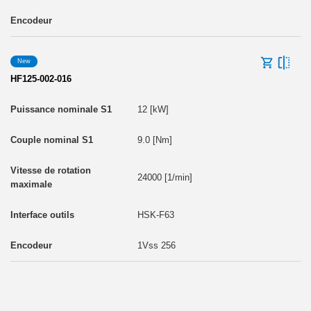
New
HF125-002-016
12 [kW]
9.0 [Nm]
24000 [1/min]
HSK-F63
1Vss 256