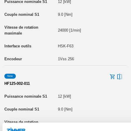
12 [kW]
9.0 [Nm]
24000 [1/min]
HSK-F63
1Vss 256
New
HF125-002-011
12 [kW]
9.0 [Nm]
24000 [1/min]