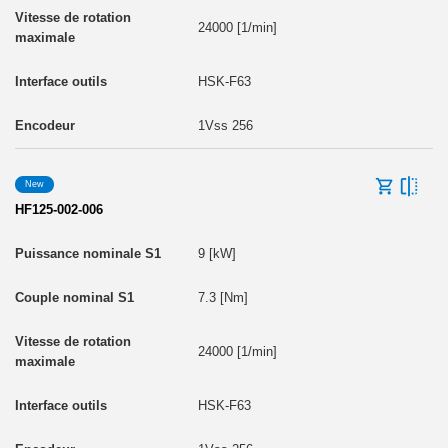
24000 [1/min]
HSK-F63
1Vss 256
New
HF125-002-006
9 [kW]
7.3 [Nm]
24000 [1/min]
HSK-F63