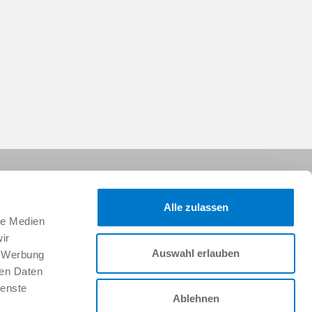
Alle zulassen
le Medien
ir
Auswahl erlauben
, Werbung
Suivez-nous sur :
ren Daten
ienste
Ablehnen