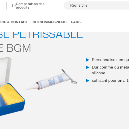
Comparaison des
Recherche
produits
anutention
Accessoires
Série BGM
ICE & CONTACT
QUI SOMMES-NOUS
FAIRE
E PÉTRISSABLE
E BGM
Personnalisez en q
Dur comme du métal,
silicone
suffisant pour env.