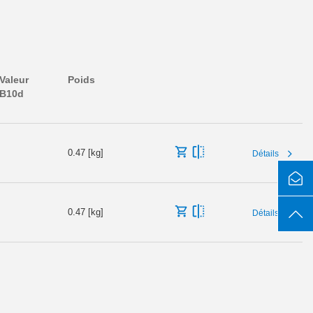
Valeur
Poids
B10d
0.47 [kg]
Détails
0.47 [kg]
Détails