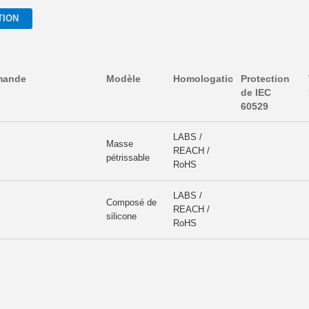
TION
mande
Modèle
Homologations
Protection
de IEC
60529
LABS /
Masse
REACH /
pétrissable
RoHS
LABS /
Composé de
REACH /
silicone
RoHS