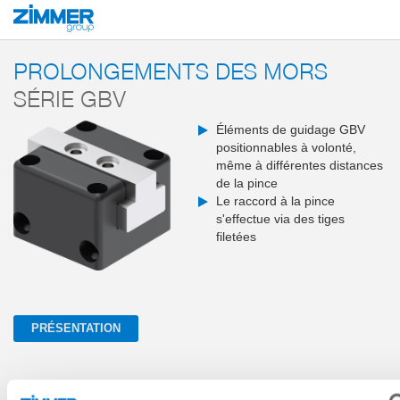
Démarrage
Produits
Composants
Technique de manutention
Accesso
PROLONGEMENTS DES MORS
SÉRIE GBV
Éléments de guidage GBV
positionnables à volonté,
même à différentes distances
de la pince
Le raccord à la pince
s'effectue via des tiges
filetées
PRÉSENTATION