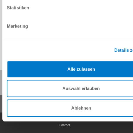
Statistiken
Marketing
1.3 [kg]
Details 
Alle zulassen
Partager cette page :
Auswahl erlauben
Ablehnen
Conditions générales de vente
Protection des données
Mentions légales
Contact