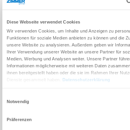
GBV36
32 [N]
Diese Webseite verwendet Cookies
Wir verwenden Cookies, um Inhalte und Anzeigen zu persona
Funktionen für soziale Medien anbieten zu können und die Zug
0.13 [kg]
unsere Website zu analysieren. Außerdem geben wir Informa
Ihrer Verwendung unserer Website an unsere Partner für soz
Medien, Werbung und Analysen weiter. Unsere Partner führe
GBV50
Informationen möglicherweise mit weiteren Daten zusammen,
ihnen bereitgestellt haben oder die sie im Rahmen Ihrer Nut
65 [N]
Dienste gesammelt haben.
Datenschutzerklärung
Einwilligungsauswahl
0.37 [kg]
Notwendig
GBV72
Präferenzen
120 [N]