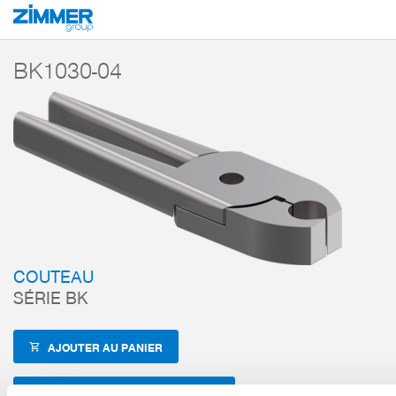
Démarrage
Produits
Composants
Technique de manutention
Accesso
BK1030-04
COUTEAU
SÉRIE BK
AJOUTER AU PANIER
AJOUTER POUR COMPARAISON