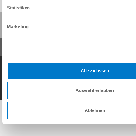
Statistiken
Partager cette page :
Marketing
Conditions générales de vente
Protection des données
Mentions légales
Contact
Alle zulassen
Copyright © ZIMMER GROUP 2026
Auswahl erlauben
Ablehnen