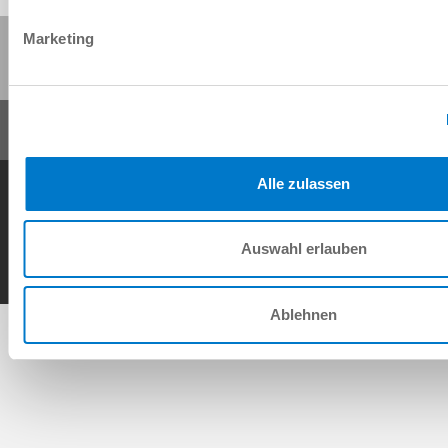
Marketing
Partager cette page :
Alle zulassen
Conditions générales de vente
Protection des données
Mentions légales
Contact
Copyright © ZIMMER GROUP 2026
Auswahl erlauben
Ablehnen