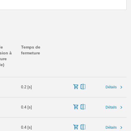
de
Temps de
sion à
fermeture
ture
le)
0.2 [s]
Détails
0.4 [s]
Détails
0.4 [s]
Détails