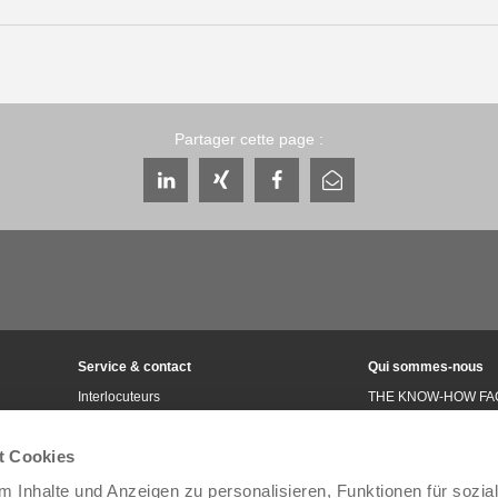
Partager cette page :
Service & contact
Qui sommes-nous
Interlocuteurs
THE KNOW-HOW FA
Contact du service
Histoire
Formulaire de contact
Localités
t Cookies
Pré-vente
Salons et événement
 Inhalte und Anzeigen zu personalisieren, Funktionen für sozia
Service
Gestion de la qualité,