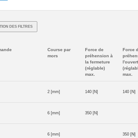
ATION DES FILTRES
mande
Course par
Force de
Force 
mors
préhension à
préhen
la fermeture
l'ouver
(réglable)
(réglab
max.
max.
2 [mm]
140 [N]
140 [N]
6 [mm]
350 [N]
6 [mm]
350 [N]