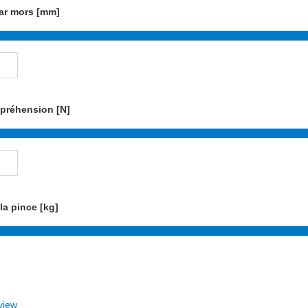
ar mors [mm]
 préhension [N]
la pince [kg]
view