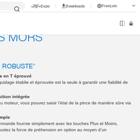
Français
Expo
Downloads
0
IS MORS
N ROBUSTE"
re en T éprouvé
uidage établie et éprouvée est la seule à garantir une fiabilité de
e
sition intégrée
du moteur, vous pouvez saisir l’état de la pince de manière sûre via
imple
commande fournie simplement avec les touches Plus et Moins,
ustez la force de préhension en option au moyen d’un