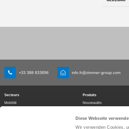
+33 388 833896
info.fr@zimmer-group.com
Secteurs
Produits
Mobilité
Nouveautés
Construction de machineset
Composants
d’installations
Solutions système
Diese Webseite verwende
Biens de consommation
Technique des procédés
Logistique
Wir verwenden Cookies, um
SOFT CLOSE