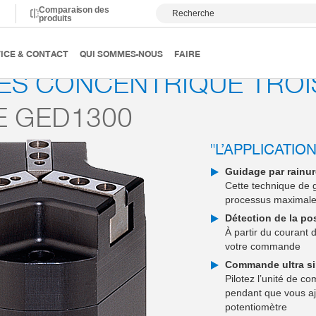
Comparaison des
Recherche
produits
anutention
Pinces concentriques trois mors
Série GED130
ICE & CONTACT
QUI SOMMES-NOUS
FAIRE
ES CONCENTRIQUE TRO
E GED1300
"L’APPLICATIO
Guidage par rainu
Cette technique de g
processus maximal
Détection de la po
À partir du courant 
votre commande
Commande ultra s
Pilotez l’unité de 
pendant que vous aj
potentiomètre