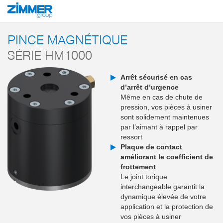
Démarrage
Produits
Composants
Technique de manutention
Pinces p
PINCE MAGNÉTIQUE
SÉRIE HM1000
Arrêt sécurisé en cas
d’arrêt d’urgence
Même en cas de chute de
pression, vos pièces à usiner
sont solidement maintenues
par l’aimant à rappel par
ressort
Plaque de contact
améliorant le coefficient de
frottement
Le joint torique
interchangeable garantit la
dynamique élevée de votre
application et la protection de
vos pièces à usiner