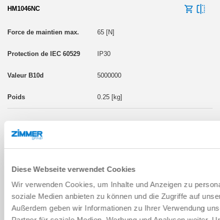
HM1046NC
65 [N]
IP30
5000000
0.25 [kg]
TAILLE DE FABRICATION: HM1078
Diese Webseite verwendet Cookies
HM1078NC
Wir verwenden Cookies, um Inhalte und Anzeigen zu personal
soziale Medien anbieten zu können und die Zugriffe auf unse
220 [N]
Außerdem geben wir Informationen zu Ihrer Verwendung uns
Partner für soziale Medien, Werbung und Analysen weiter. U