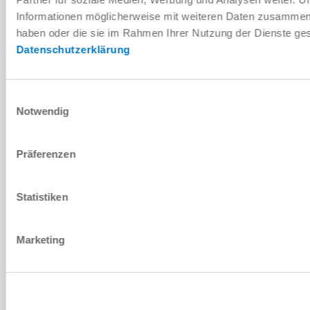
IP30
Informationen möglicherweise mit weiteren Daten zusammen, d
5000000
haben oder die sie im Rahmen Ihrer Nutzung der Dienste g
Datenschutzerklärung
1.2 [kg]
Einwilligungsauswahl
Notwendig
TAILLE DE FABRICATION: HM1097
Präferenzen
HM1097NC
Statistiken
450 [N]
IP30
Marketing
5000000
2.2 [kg]