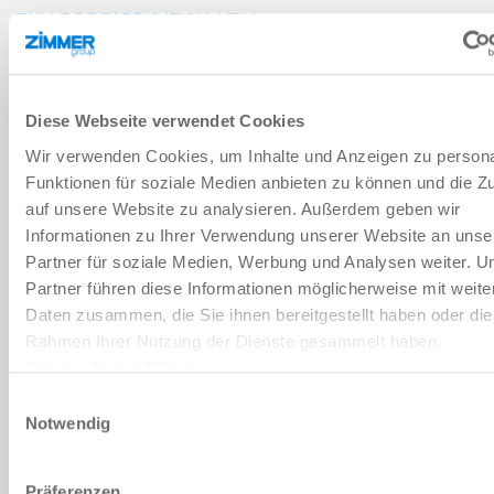
TAILLE DE FABRICATION: VE14
VE14-B
20 [mm]
Diese Webseite verwendet Cookies
Wir verwenden Cookies, um Inhalte und Anzeigen zu persona
80 [N]
Funktionen für soziale Medien anbieten zu können und die Zu
auf unsere Website zu analysieren. Außerdem geben wir
65 [N]
Informationen zu Ihrer Verwendung unserer Website an unse
Partner für soziale Medien, Werbung und Analysen weiter. U
mécanique
Partner führen diese Informationen möglicherweise mit weite
Daten zusammen, die Sie ihnen bereitgestellt haben oder die
Rahmen Ihrer Nutzung der Dienste gesammelt haben.
Datenschutzerklärung
TAILLE DE FABRICATION: VE15
Einwilligungsauswahl
Notwendig
VE15-B
40 [mm]
Präferenzen