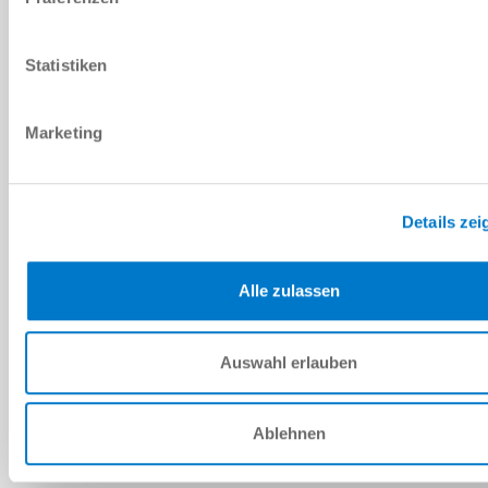
80 [N]
Statistiken
65 [N]
Marketing
mécanique
Details zei
TAILLE DE FABRICATION: VE22
Alle zulassen
VE22-B
Auswahl erlauben
30 [mm]
220 [N]
Ablehnen
170 [N]