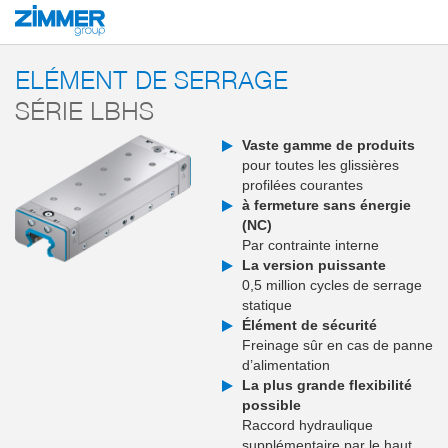
Démarrage
Produits
Composants
Technique de serrage et de freinage
ELÉMENT DE SERRAGE
SÉRIE LBHS
Vaste gamme de produits
pour toutes les glissières
profilées courantes
à fermeture sans énergie
(NC)
Par contrainte interne
La version puissante
0,5 million cycles de serrage
statique
Élément de sécurité
Freinage sûr en cas de panne
d’alimentation
La plus grande flexibilité
possible
Raccord hydraulique
supplémentaire par le haut