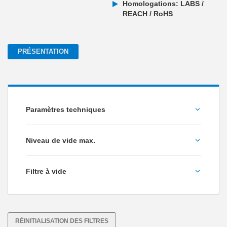
Homologations: LABS /
REACH / RoHS
PRÉSENTATION
Paramètres techniques
Débit volumétrique [l/min]
Niveau de vide max.
-90
Filtre à vide
-92
Poids [kg]
Non
-94
Oui
RÉINITIALISATION DES FILTRES