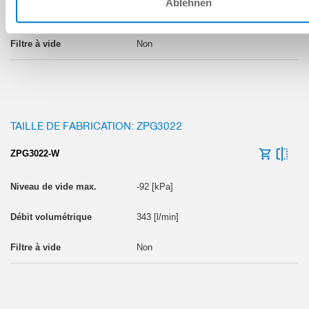
Ablehnen
171 [l/min]
Non
TAILLE DE FABRICATION: ZPG3022
ZPG3022-W
-92 [kPa]
343 [l/min]
Non