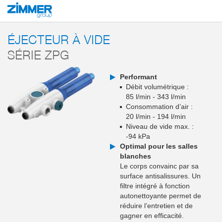
Démarrage
Produits
Composants
Technique du vide
Générateurs de 
ÉJECTEUR À VIDE
SÉRIE ZPG
Performant
Débit volumétrique :
85 l/min - 343 l/min
Consommation d’air :
20 l/min - 194 l/min
Niveau de vide max. :
-94 kPa
Optimal pour les salles
blanches
Le corps convainc par sa
surface antisalissures. Un
filtre intégré à fonction
autonettoyante permet de
réduire l’entretien et de
gagner en efficacité.