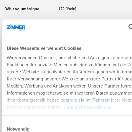
172 [l/min]
Oui
Diese Webseite verwendet Cookies
TAILLE DE FABRICATION: ZPG2531
Wir verwenden Cookies, um Inhalte und Anzeigen zu persona
Funktionen für soziale Medien anbieten zu können und die Zug
ZPG2531-F-W
unsere Website zu analysieren. Außerdem geben wir Informa
Ihrer Verwendung unserer Website an unsere Partner für soz
-94 [kPa]
Medien, Werbung und Analysen weiter. Unsere Partner führe
Informationen möglicherweise mit weiteren Daten zusammen,
146 [l/min]
ihnen bereitgestellt haben oder die sie im Rahmen Ihrer Nut
Dienste gesammelt haben.
Datenschutzerklärung
Oui
Einwilligungsauswahl
Notwendig