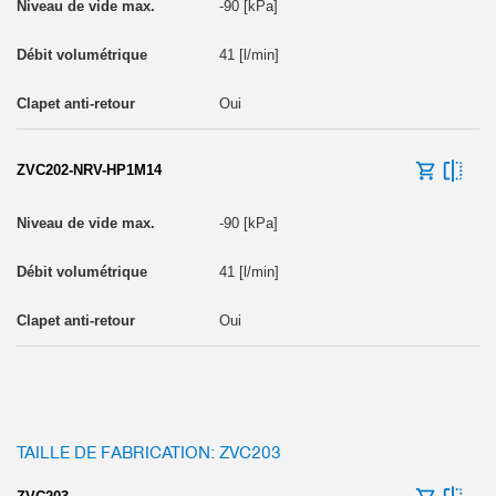
-90 [kPa]
41 [l/min]
Oui
ZVC202-NRV-HP1M14
-90 [kPa]
41 [l/min]
Oui
TAILLE DE FABRICATION: ZVC203