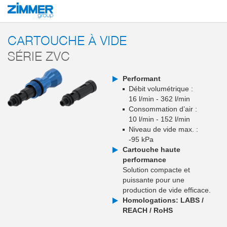
Démarrage
Produits
Composants
Technique du vide
Générateurs de 
CARTOUCHE À VIDE
SÉRIE ZVC
Performant
Débit volumétrique :
16 l/min - 362 l/min
Consommation d’air :
10 l/min - 152 l/min
Niveau de vide max. :
-95 kPa
Cartouche haute
performance
Solution compacte et
puissante pour une
production de vide efficace.
Homologations: LABS /
REACH / RoHS