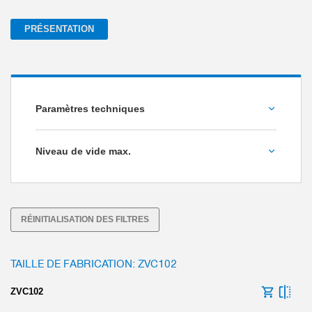
PRÉSENTATION
Paramètres techniques
Débit volumétrique [l/min]
Niveau de vide max.
-75
-83
Poids [kg]
-90
RÉINITIALISATION DES FILTRES
-92
TAILLE DE FABRICATION: ZVC102
-94
-95
ZVC102