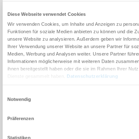
Non
Diese Webseite verwendet Cookies
ZVC302-NRV
Wir verwenden Cookies, um Inhalte und Anzeigen zu persona
Funktionen für soziale Medien anbieten zu können und die Zug
-92 [kPa]
unsere Website zu analysieren. Außerdem geben wir Informa
Ihrer Verwendung unserer Website an unsere Partner für soz
171 [l/min]
Medien, Werbung und Analysen weiter. Unsere Partner führe
Informationen möglicherweise mit weiteren Daten zusammen,
Oui
ihnen bereitgestellt haben oder die sie im Rahmen Ihrer Nut
Dienste gesammelt haben.
Datenschutzerklärung
ZVC302-NRV-HP1M25
Einwilligungsauswahl
-92 [kPa]
Notwendig
171 [l/min]
Präferenzen
Oui
Statistiken