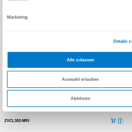
ZVCL302
Marketing
-75 [kPa]
200 [l/min]
Details 
Non
Alle zulassen
ZVCL302-HP1M25
-75 [kPa]
Auswahl erlauben
200 [l/min]
Ablehnen
Non
ZVCL302-NRV