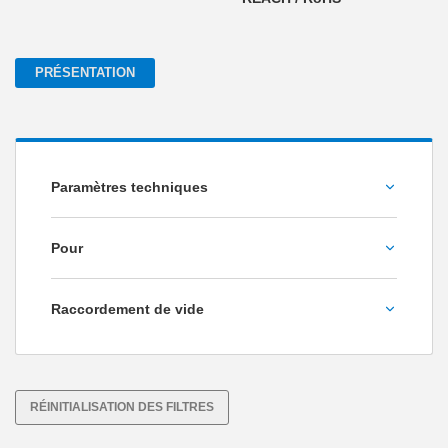
PRÉSENTATION
Paramètres techniques
Course [mm]
Pour
Smart Cups à partir de Ø50
Raccordement de vide
Smart Cups jusqu’à Ø40
G1/2 po intérieur
G1/4 po intérieur
G1/8 po intérieur
RÉINITIALISATION DES FILTRES
G3/8 po intérieur