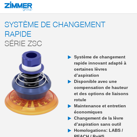
Démarrage
Produits
Composants
Technique du vide
Smart Cups + S
SYSTÈME DE CHANGEMENT
RAPIDE
SÉRIE ZSC
Système de changement
rapide innovant adapté à
certaines lèvres
d’aspiration
Disponible avec une
compensation de hauteur
et des options de liaisons
rotule
Maintenance et entretien
économiques
Changement de la lèvre
d’aspiration sans outil
Homologations: LABS /
REACH / RoHS