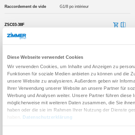
G1/8 po intérieur
ZSC03-38F
Smart Cups à partir de Ø50
Diese Webseite verwendet Cookies
Wir verwenden Cookies, um Inhalte und Anzeigen zu persona
Funktionen für soziale Medien anbieten zu können und die Zug
G3/8 po intérieur
unsere Website zu analysieren. Außerdem geben wir Informa
Ihrer Verwendung unserer Website an unsere Partner für soz
Werbung und Analysen weiter. Unsere Partner führen diese 
ZSC03-BJ-12F
möglicherweise mit weiteren Daten zusammen, die Sie ihnen 
haben oder die sie im Rahmen Ihrer Nutzung der Dienste g
Smart Cups à partir de Ø50
haben.
Datenschutzerklärung
Einwilligungsauswahl