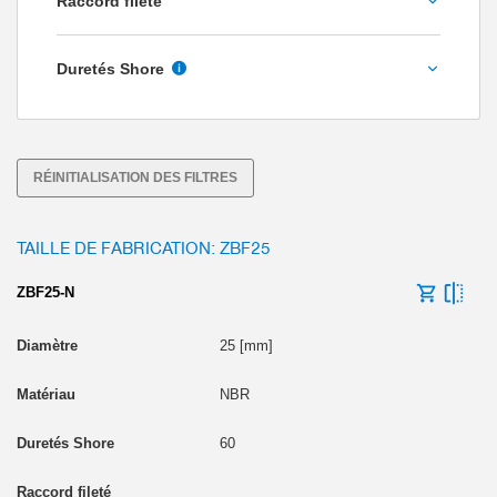
Raccord fileté
Polyuréthane
G1/2 po intérieur
Silicone
Duretés Shore
G1/4 po extérieur
55
G1/4 po intérieur
60
G1/8 po intérieur
RÉINITIALISATION DES FILTRES
G3/8 po extérieur
G3/8 po intérieur
TAILLE DE FABRICATION: ZBF25
M10 extérieur
ZBF25-N
25 [mm]
NBR
60