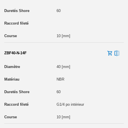
60
10 [mm]
ZBF40-N-14F
40 [mm]
NBR
60
G1/4 po intérieur
10 [mm]