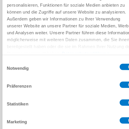
personalisieren, Funktionen für soziale Medien anbieten zu
60
können und die Zugriffe auf unsere Website zu analysieren.
Außerdem geben wir Informationen zu Ihrer Verwendung
G1/8 po intérieur
unserer Website an unsere Partner für soziale Medien, Wer
und Analysen weiter. Unsere Partner führen diese Informatio
7 [mm]
möglicherweise mit weiteren Daten zusammen, die Sie ihne
bereitgestellt haben oder die sie im Rahmen Ihrer Nutzung d
ZBF30-PU-M10M
Dienste gesammelt haben.
Datenschutzerklärung
Einwilligungsauswahl
30 [mm]
Notwendig
Polyuréthane
Präferenzen
60
M10 extérieur
Statistiken
7 [mm]
Marketing