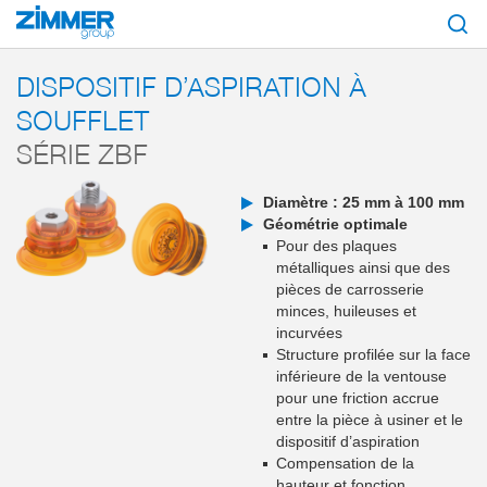
Démarrage
Produits
Composants
Technique du vide
Ventouses
DISPOSITIF D’ASPIRATION À
SOUFFLET
SÉRIE ZBF
Diamètre : 25 mm à 100 mm
Géométrie optimale
Pour des plaques
métalliques ainsi que des
pièces de carrosserie
minces, huileuses et
incurvées
Structure profilée sur la face
inférieure de la ventouse
pour une friction accrue
entre la pièce à usiner et le
dispositif d’aspiration
Compensation de la
hauteur et fonction