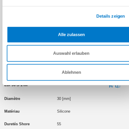
ZBF30-S-14F
Details zeigen
30 [mm]
Silicone
Alle zulassen
55
Auswahl erlauben
G1/4 po intérieur
7 [mm]
Ablehnen
ZBF30-S-14M
30 [mm]
Silicone
55