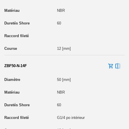
NBR
60
12 [mm]
ZBF50-N-14F
50 [mm]
NBR
60
G1/4 po intérieur