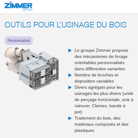
Démarrage
Produits
Solutions système
Outillage end-of-arm et systèmes 
OUTILS POUR L’USINAGE DU BOIS
Personnalisé
Le groupe Zimmer propose
des mécanismes de forage
orientables personnalisés
dans différentes variantes
Nombre de broches et
disposition variables
Divers agrégats pour les
usinages les plus divers (unité
de perçage horizontale, scie à
rainurer, Clamex, bande à
pot)
Traitement du bois, des
matériaux composés et des
plastiques