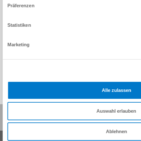
Präferenzen
500 [kg]
Statistiken
8 [h]
1.5 [m/s]
Marketing
Entraînement différentiel
Alle zulassen
Auswahl erlauben
Partager cette page :
Ablehnen