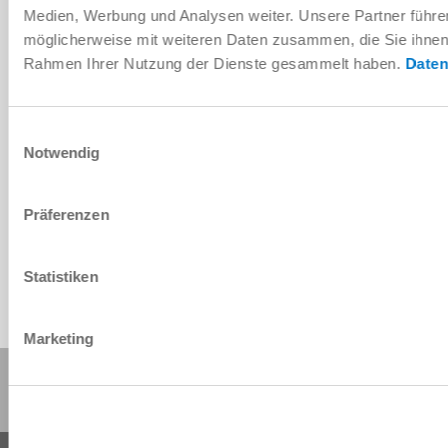
Instrukcja montażu i obsługi
Medien, Werbung und Analysen weiter. Unsere Partner führe
möglicherweise mit weiteren Daten zusammen, die Sie ihnen b
Do pobrania
Rahmen Ihrer Nutzung der Dienste gesammelt haben.
Daten
Einwilligungsauswahl
Notwendig
Dane CAD do pobrania
Do pobrania
Präferenzen
Statistiken
Marketing
Udostępnij tę stronę: