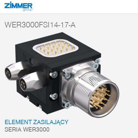
Start
Produkty
Komponenty
Technika robotów
Elementy zasilania
WER3000FSI14-17-A
ELEMENT ZASILAJĄCY
SERIA WER3000