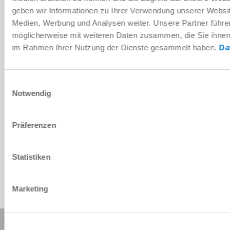
geben wir Informationen zu Ihrer Verwendung unserer Websit
Medien, Werbung und Analysen weiter. Unsere Partner führe
Instrukcja montażu i obsługi
möglicherweise mit weiteren Daten zusammen, die Sie ihnen b
im Rahmen Ihrer Nutzung der Dienste gesammelt haben.
Da
Do pobrania
Einwilligungsauswahl
Notwendig
Dane CAD do pobrania
Präferenzen
Do pobrania
Statistiken
Marketing
Udostępnij tę stronę: