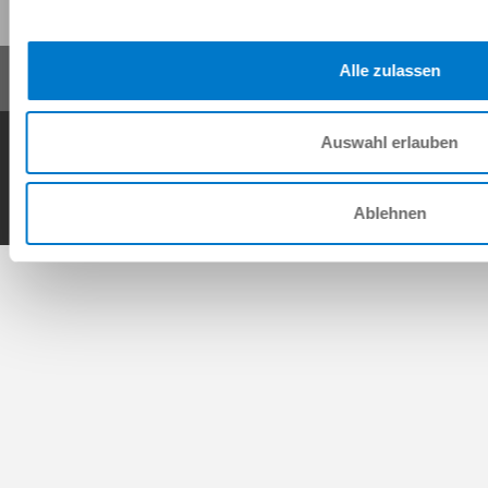
Alle zulassen
Ogólne warunki transakcji
Polityka prywatności
Nadrukiem
Kontakt
Auswahl erlauben
Copyright © ZIMMER GROUP 2026
Ablehnen