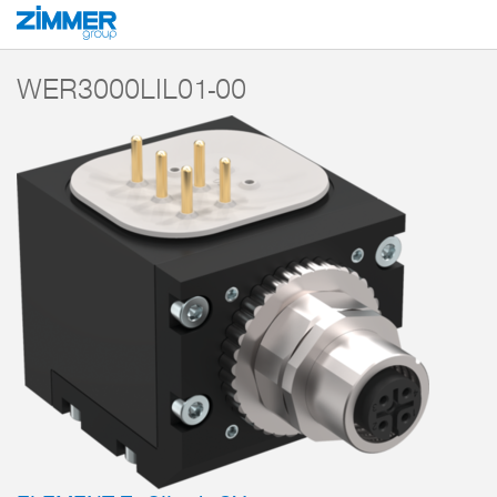
Start
Produkty
Komponenty
Technika robotów
Elementy zasilania
WER3000LIL01-00