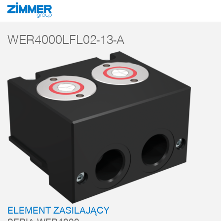
Start
Produkty
Komponenty
Technika robotów
Elementy zasilania
WER4000LFL02-13-A
ELEMENT ZASILAJĄCY