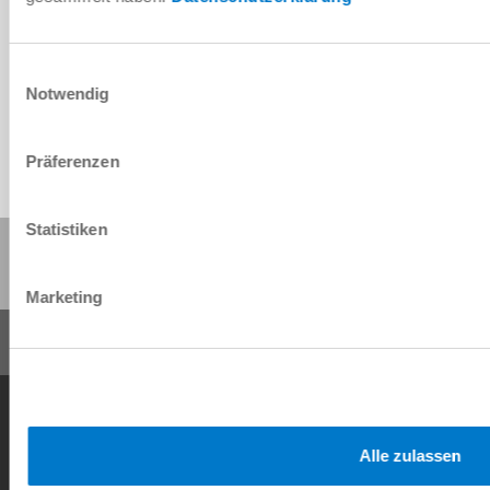
Dane CAD do pobrania
Do pobrania
Einwilligungsauswahl
Notwendig
Präferenzen
Statistiken
Udostępnij tę stronę:
Marketing
Ogólne warunki transakcji
Polityka prywatności
Nadrukiem
Kontakt
Copyright © ZIMMER GROUP 2026
Alle zulassen