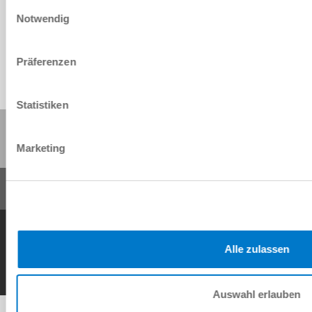
Einwilligungsauswahl
Download
Notwendig
Präferenzen
Statistiken
Share this page:
Marketing
General Terms and Conditions
Data Protection Policy
Imprint
Contact
Copyright © ZIMMER GROUP 2026
Alle zulassen
Auswahl erlauben