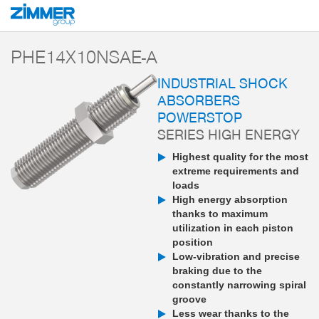
Start
Products
Components
Damping technology
PowerStop industri
PHE14X10NSAE-A
INDUSTRIAL SHOCK
ABSORBERS
POWERSTOP
SERIES HIGH ENERGY
Highest quality for the most
extreme requirements and
loads
High energy absorption
thanks to maximum
utilization in each piston
position
Low-vibration and precise
braking due to the
constantly narrowing spiral
groove
Less wear thanks to the