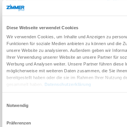
90 [°]
3 [°]
Diese Webseite verwendet Cookies
Wir verwenden Cookies, um Inhalte und Anzeigen zu persona
10 [Nm]
Funktionen für soziale Medien anbieten zu können und die Zug
unsere Website zu analysieren. Außerdem geben wir Informa
SB100-180-C
Ihrer Verwendung unserer Website an unsere Partner für soz
Werbung und Analysen weiter. Unsere Partner führen diese 
180 [°]
möglicherweise mit weiteren Daten zusammen, die Sie ihne
bereitgestellt haben oder die sie im Rahmen Ihrer Nutzung d
3 [°]
gesammelt haben.
Datenschutzerklärung
10 [Nm]
Einwilligungsauswahl
Notwendig
SB100G
Präferenzen