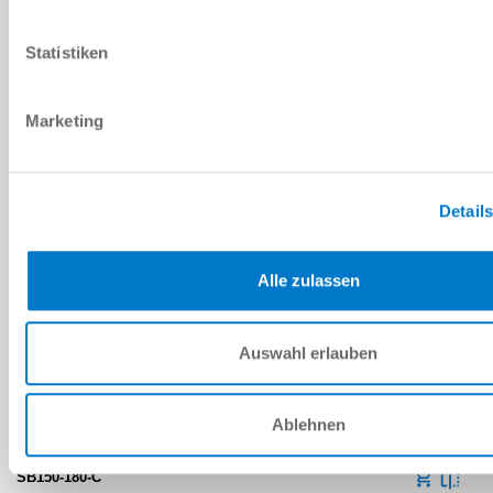
Statistiken
Marketing
Detail
INSTALLATION SIZE: SB150
SB150-90-C
Alle zulassen
90 [°]
Auswahl erlauben
3 [°]
23 [Nm]
Ablehnen
SB150-180-C