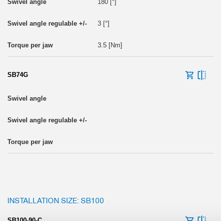
180 [°]
3 [°]
3.5 [Nm]
SB74G
INSTALLATION SIZE: SB100
SB100-90-C