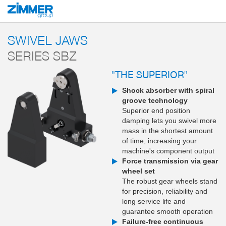
Start
Products
Components
Handling technology
Swivel and rotary m
SWIVEL JAWS
SERIES SBZ
"THE SUPERIOR"
Shock absorber with spiral
groove technology
Superior end position
damping lets you swivel more
mass in the shortest amount
of time, increasing your
machine's component output
Force transmission via gear
wheel set
The robust gear wheels stand
for precision, reliability and
long service life and
guarantee smooth operation
Failure-free continuous