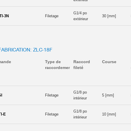
G1/4 po
TI-3N
Filetage
30 [mm]
extérieur
FABRICATION: ZLC-18F
mande
Type de
Raccord
Course
raccordement
fileté
G1/8 po
SI
Filetage
5 [mm]
intérieur
G1/8 po
TI-E
Filetage
10 [mm]
intérieur