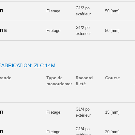
G1/2 po
TI
Filetage
50 [mm]
extérieur
G1/2 po
TI-E
Filetage
50 [mm]
extérieur
FABRICATION: ZLC-14M
mande
Type de
Raccord
Course
raccordement
fileté
G1/4 po
TI
Filetage
15 [mm]
extérieur
G1/4 po
TI
Filetage
20 [mm]
extérieur