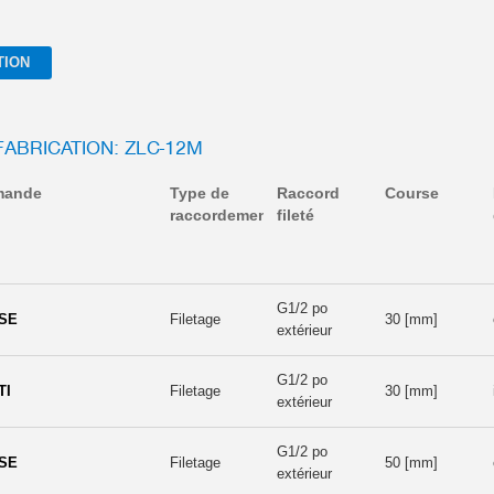
TION
FABRICATION: ZLC-12M
mande
Type de
Raccord
Course
raccordement
fileté
G1/2 po
-SE
Filetage
30 [mm]
extérieur
G1/2 po
TI
Filetage
30 [mm]
extérieur
G1/2 po
-SE
Filetage
50 [mm]
extérieur