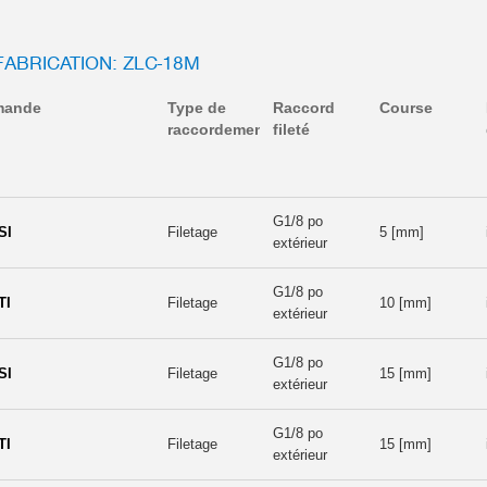
FABRICATION: ZLC-18M
mande
Type de
Raccord
Course
raccordement
fileté
G1/8 po
SI
Filetage
5 [mm]
extérieur
G1/8 po
TI
Filetage
10 [mm]
extérieur
G1/8 po
SI
Filetage
15 [mm]
extérieur
G1/8 po
TI
Filetage
15 [mm]
extérieur