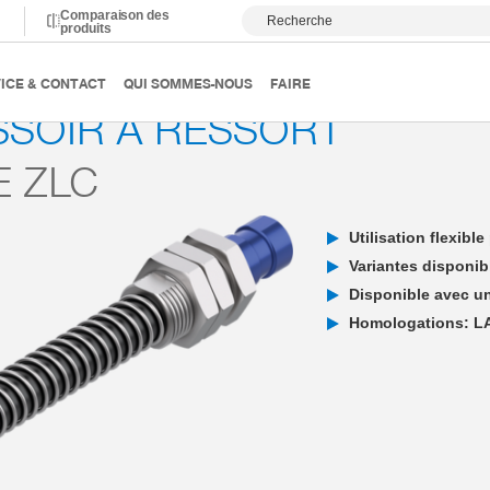
Comparaison des
Recherche
produits
ide
Accessoires pour le vide
Série ZLC
ICE & CONTACT
QUI SOMMES-NOUS
FAIRE
SOIR À RESSORT
E ZLC
Utilisation flexibl
Variantes disponibl
Disponible avec un
Homologations: L