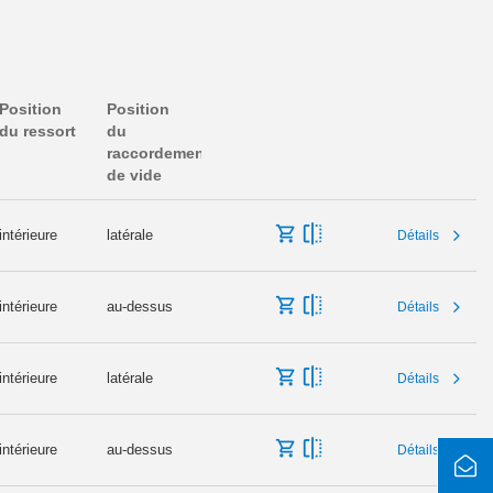
Position
Position
du ressort
du
raccordement
de vide
intérieure
latérale
Détails
intérieure
au-dessus
Détails
intérieure
latérale
Détails
intérieure
au-dessus
Détails