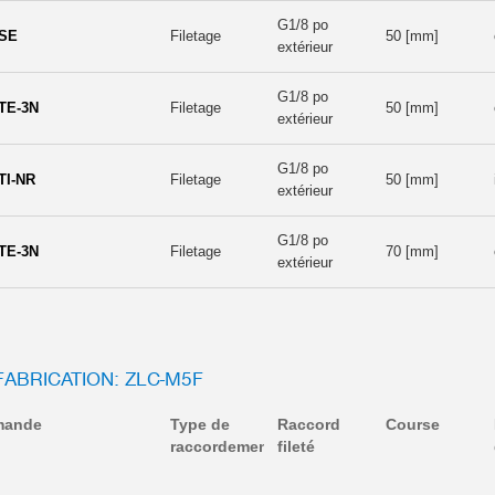
G1/8 po
-SE
Filetage
50 [mm]
extérieur
G1/8 po
TE-3N
Filetage
50 [mm]
extérieur
G1/8 po
TI-NR
Filetage
50 [mm]
extérieur
G1/8 po
TE-3N
Filetage
70 [mm]
extérieur
FABRICATION: ZLC-M5F
mande
Type de
Raccord
Course
raccordement
fileté