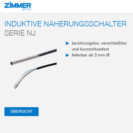
Start
Produkte
Komponenten
Industrielle Kommunikation
Sensorik un
INDUKTIVE NÄHERUNGSSCHALTER
SERIE NJ
berührungslos, verschleißfrei
und kurzschlussfest
lieferbar ab 3 mm Ø
ÜBERSICHT