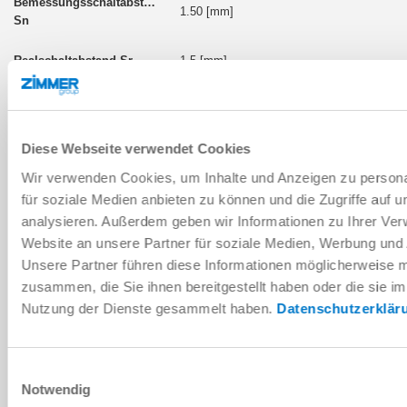
1.50 [mm]
1.5 [mm]
NJ8-E2-01
Diese Webseite verwendet Cookies
8 [mm]
Wir verwenden Cookies, um Inhalte und Anzeigen zu persona
für soziale Medien anbieten zu können und die Zugriffe auf 
1,60 [mm]
analysieren. Außerdem geben wir Informationen zu Ihrer Ve
Website an unsere Partner für soziale Medien, Werbung und 
Unsere Partner führen diese Informationen möglicherweise m
2.00 [mm]
zusammen, die Sie ihnen bereitgestellt haben oder die sie i
Nutzung der Dienste gesammelt haben.
Datenschutzerklär
2 [mm]
NJ8-E2-09
Einwilligungsauswahl
Notwendig