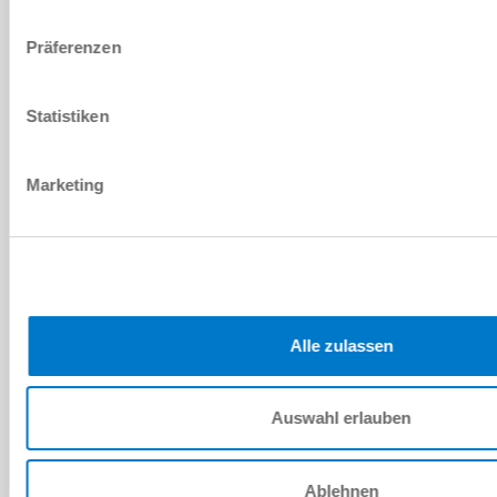
M8x1 [mm]
Präferenzen
1,20 [mm]
Statistiken
1.50 [mm]
Marketing
1.5 [mm]
NJ8-E2S
M8x1 [mm]
Alle zulassen
1,60 [mm]
Auswahl erlauben
2.00 [mm]
Ablehnen