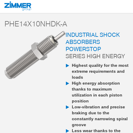
Start
Products
Components
Damping technology
PowerStop industri
PHE14X10NHDK-A
INDUSTRIAL SHOCK
ABSORBERS
POWERSTOP
SERIES HIGH ENERGY
Highest quality for the most
extreme requirements and
loads
High energy absorption
thanks to maximum
utilization in each piston
position
Low-vibration and precise
braking due to the
constantly narrowing spiral
groove
Less wear thanks to the