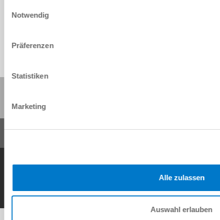
Einwilligungsauswahl
Download
Notwendig
Präferenzen
Statistiken
Share this page:
Marketing
General Terms and Conditions
Data Protection Policy
Imprint
Contact
Copyright © ZIMMER GROUP 2026
Alle zulassen
Auswahl erlauben