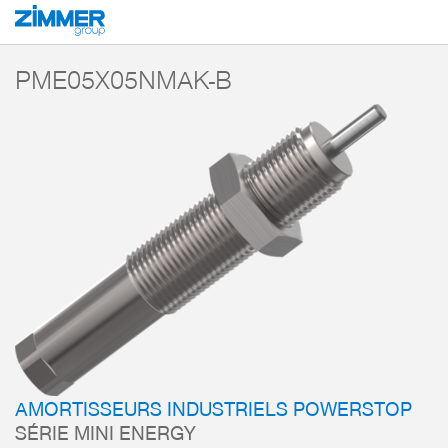
Démarrage
Produits
Composants
Technique d’amortissement
Amorti
PME05X05NMAK-B
AMORTISSEURS INDUSTRIELS POWERSTOP
SÉRIE MINI ENERGY