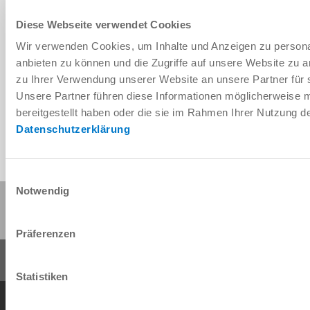
Diese Webseite verwendet Cookies
Wir verwenden Cookies, um Inhalte und Anzeigen zu personal
Télécharger les données de CAO
anbieten zu können und die Zugriffe auf unsere Website zu 
zu Ihrer Verwendung unserer Website an unsere Partner für 
Télécharger
Unsere Partner führen diese Informationen möglicherweise 
bereitgestellt haben oder die sie im Rahmen Ihrer Nutzung 
Datenschutzerklärung
Einwilligungsauswahl
Notwendig
Partager cette page :
Präferenzen
Statistiken
Conditions générales de vente
Protection des données
Mentions légales
Contact