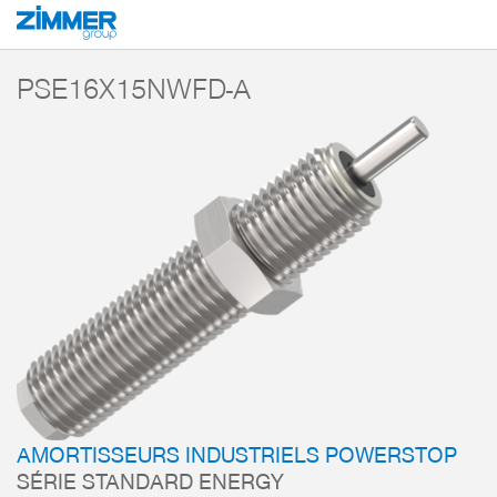
Démarrage
Produits
Composants
Technique d’amortissement
Amorti
PSE16X15NWFD-A
AMORTISSEURS INDUSTRIELS POWERSTOP
SÉRIE STANDARD ENERGY