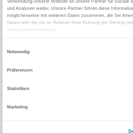
Verwendung unserer Website an unsere Partner für soziale
und Analysen weiter. Unsere Partner führen diese Informatio
DOWNLOADS
möglicherweise mit weiteren Daten zusammen, die Sie ihnen 
haben oder die sie im Rahmen Ihrer Nutzung der Dienste g
Datenschutzerklärung
PDF-Datenblatt
Einwilligungsauswahl
Herunterladen
Notwendig
Präferenzen
Ersatzteilstückliste
Statistiken
Herunterladen
Marketing
De
Montage- und Betriebsanleitung