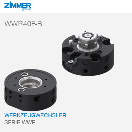
Start
Produkte
Komponenten
Robotertechnik
Werkzeugwechsler
WWR40F-B
WERKZEUGWECHSLER
SERIE WWR