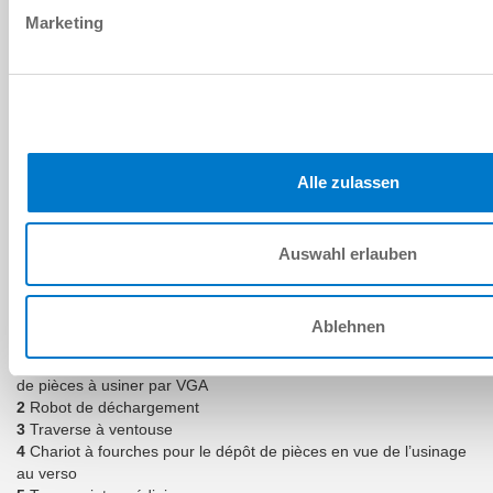
Marketing
AVANTAGES PRODUIT :
Déchargement entièrement automatisé par des robots
6 bras avec quadruple traverse à ventouse à commande
Alle zulassen
individuelle
Priorisation dynamique du dépôt des pièces à usiner sur
les convoyeurs, les chariots à fourches ou les
Auswahl erlauben
accumulateurs à ressort
Prélèvement en temps masqué des chariots à fourches
par VGA avec fonction Mute
Ablehnen
1
Portes rapides avec fonction Mute pour transport automatique
de pièces à usiner par VGA
2
Robot de déchargement
3
Traverse à ventouse
4
Chariot à fourches pour le dépôt de pièces en vue de l’usinage
au verso