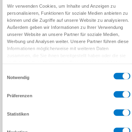
Wir verwenden Cookies, um Inhalte und Anzeigen zu
manuali
personalisieren, Funktionen für soziale Medien anbieten zu
können und die Zugriffe auf unsere Website zu analysieren.
4 [Numero di passaggi]
Außerdem geben wir Informationen zu Ihrer Verwendung
unserer Website an unsere Partner für soziale Medien,
opzionale
Werbung und Analysen weiter. Unsere Partner führen diese
Informationen möglicherweise mit weiteren Daten
zusammen, die Sie ihnen bereitgestellt haben oder die sie
im Rahmen Ihrer Nutzung der Dienste gesammelt haben.
Datenschutzerklärung
Einwilligungsauswahl
DIMENSIONI COSTRUTTIVE: HWR2040
Notwendig
HWR2040F
Präferenzen
TK 40
Statistiken
manuali