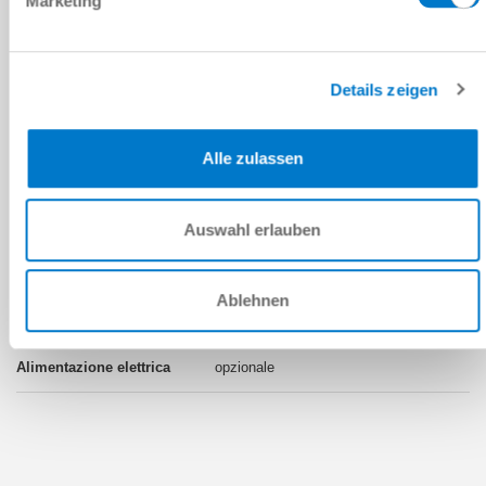
Marketing
4 [Numero di passaggi]
opzionale
Details zeigen
HWR2040L
Alle zulassen
TK 40
Auswahl erlauben
manuali
Ablehnen
4 [Numero di passaggi]
opzionale