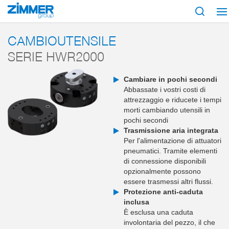
Inizio
Prodotti
Componenti
Robotica
Cambioutensile
Serie HWR2
CAMBIOUTENSILE
SERIE HWR2000
Cambiare in pochi secondi
Abbassate i vostri costi di
attrezzaggio e riducete i tempi
morti cambiando utensili in
pochi secondi
Trasmissione aria integrata
Per l'alimentazione di attuatori
pneumatici. Tramite elementi
di connessione disponibili
opzionalmente possono
essere trasmessi altri flussi.
Protezione anti-caduta
inclusa
È esclusa una caduta
involontaria del pezzo, il che