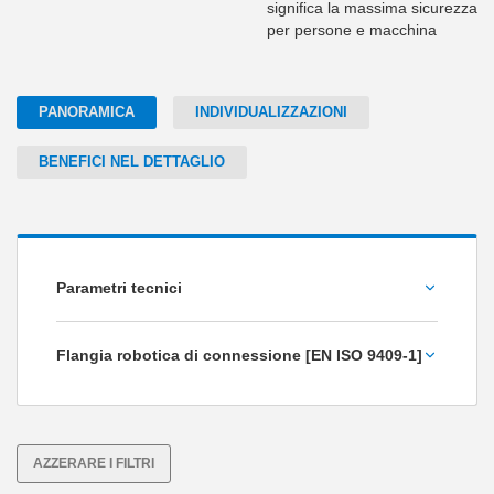
significa la massima sicurezza
per persone e macchina
PANORAMICA
INDIVIDUALIZZAZIONI
BENEFICI NEL DETTAGLIO
Parametri tecnici
Peso maneggiabile max. [kg]
Flangia robotica di connessione [EN ISO 9409-1]
TK 31,5
20
TK 40
TK 50
AZZERARE I FILTRI