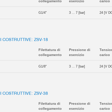
collegamento
esercizio
carico
G1/4"
3 ... 7 [bar]
24 [V D
I COSTRUTTIVE: ZSV-18
Filettatura di
Pressione di
Tensio
collegamento
esercizio
carico
G1/8"
3 ... 7 [bar]
24 [V D
I COSTRUTTIVE: ZSV-38
Filettatura di
Pressione di
Tensio
collegamento
esercizio
carico