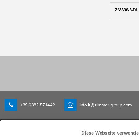
ZSV-38-3-DL
+39 0382 571442
info.it@zimmer-group.com
Settori
Prodotti
Diese Webseite verwende
Mobilità
Novità