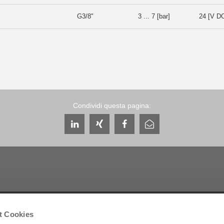
G3/8"
3 ... 7 [bar]
24 [V D
Condividi questa pagina:
Assistenza e contatti
Chi siamo
t Cookies
Interlocutori
THE KNOW-HOW FACT