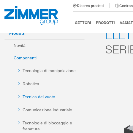
Ricerca prodotti
Confront
Inizio
Prodotti
Componenti
Tecnica del vuoto
SETTORI
PRODOTTI
ASSIST
ELE
Prodotti
SERI
Novità
Componenti
Tecnologia di manipolazione
Robotica
Tecnica del vuoto
Comunicazione industriale
Tecnologie di bloccaggio e
frenatura