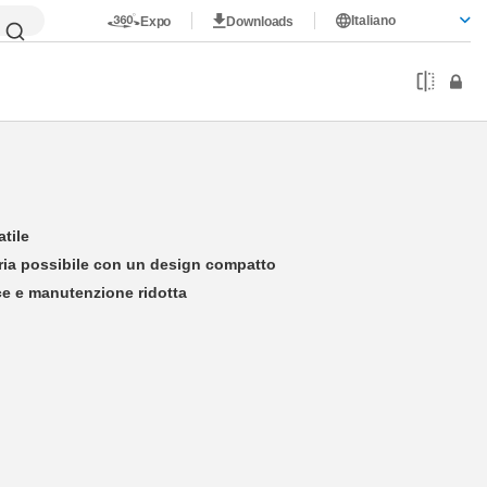
Italiano
Expo
Downloads
atile
aria possibile con un design compatto
e e manutenzione ridotta