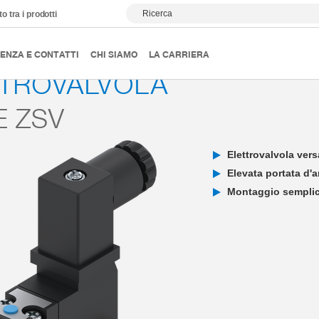
Ricerca
o tra i prodotti
Accessori per il vuoto
Serie ZSV
ENZA E CONTATTI
CHI SIAMO
LA CARRIERA
TTROVALVOLA
E ZSV
Elettrovalvola vers
Elevata portata d'
Montaggio semplic