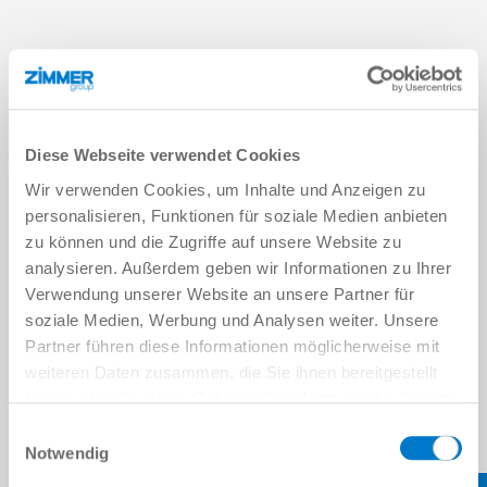
Diese Webseite verwendet Cookies
Wir verwenden Cookies, um Inhalte und Anzeigen zu
personalisieren, Funktionen für soziale Medien anbieten
zu können und die Zugriffe auf unsere Website zu
analysieren. Außerdem geben wir Informationen zu Ihrer
Verwendung unserer Website an unsere Partner für
soziale Medien, Werbung und Analysen weiter. Unsere
궁금한 점이 있으십니까?
Partner führen diese Informationen möglicherweise mit
개인 데이터
weiteren Daten zusammen, die Sie ihnen bereitgestellt
haben oder die sie im Rahmen Ihrer Nutzung der Dienste
이름
*
gesammelt haben.
Datenschutzerklärung
Einwilligungsauswahl
Notwendig
성
*