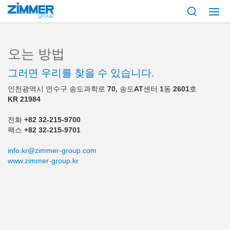
시작
서비스 및 연락처
오는 방법
오는 방법
그러면 우리를 찾을 수 있습니다.
인천광역시 연수구 송도과학로
70,
송도
AT
센터
1
동
2601
호
KR 21984
전화
+82 32-215-9700
팩스
+82 32-215-9701
info.kr@zimmer-group.com
www.zimmer-group.kr