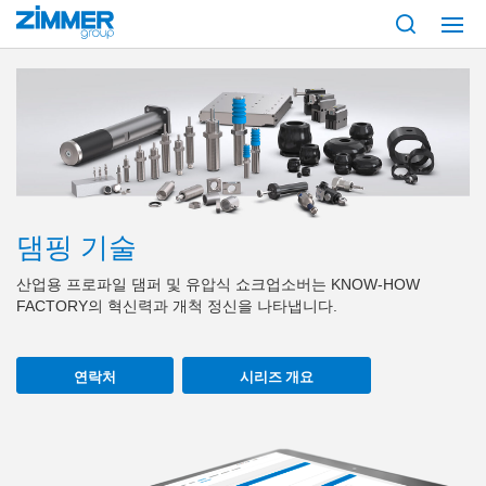
시작
제품
구성 부품
댐핑 기술
댐핑 기술
산업용 프로파일 댐퍼 및 유압식 쇼크업소버는 KNOW-HOW
FACTORY의 혁신력과 개척 정신을 나타냅니다.
연락처
시리즈 개요