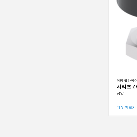
커팅 플라이
시리즈 ZK
공압
더 읽어보기
조당 스트로
폐쇄 시 그
사이클 당 
IP 등급
무게