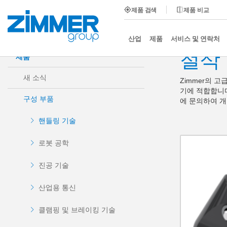
제품 검색
제품 비교
시작
제품
구성 부품
핸들링 기술
절삭 집게
산업
제품
서비스 및 연락처
절삭
제품
새 소식
Zimmer의 
기에 적합합니다
구성 부품
에 문의하여 개
핸들링 기술
로봇 공학
진공 기술
산업용 통신
클램핑 및 브레이킹 기술