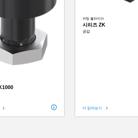
커팅 플라이어
시리즈 ZK
공압
조당 스트로크
7.5 ° - 9 
폐쇄 시 파지력
3600 N -
폐쇄 시 그립핑 모멘트
54 Nm -
사이클 당 실린더 부피
10 cm³ -
유지보수가 필요 없는 최대 주기
5 백만
IP 등급
IP40
무게
0.8 kg - 
어
1000
더 읽어보기
크
2.1 ° - 6.5 °
립핑 모멘트
14 Nm - 400 Nm
실린더 부피
5 cm³ - 130 cm³
유지보수가 필요 없는 최대 주기
5 백만
IP30
0.11 kg - 0.71 kg