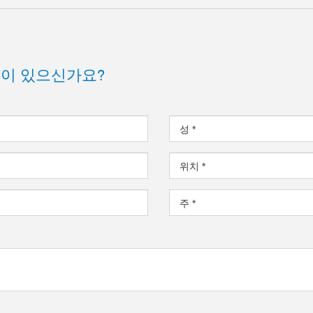
점이 있으신가요?
터
성
*
위치
*
주
*