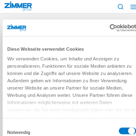
시작
서비스 및 연락처
프리세일즈
제품 검색
클램핑 및 브레이킹 엘
가이드 유형
프로파일 레일 가이드
원형 가이드 및 샤프트 가이드
Diese Webseite verwendet Cookies
Wir verwenden Cookies, um Inhalte und Anzeigen zu
레일 제조업체
personalisieren, Funktionen für soziale Medien anbieten zu
können und die Zugriffe auf unsere Website zu analysieren.
Außerdem geben wir Informationen zu Ihrer Verwendung
레일 유형
unserer Website an unsere Partner für soziale Medien,
Werbung und Analysen weiter. Unsere Partner führen diese
레일 크기
Informationen möglicherweise mit weiteren Daten
zusammen, die Sie ihnen bereitgestellt haben oder die sie im
캐리지 유형
Rahmen Ihrer Nutzung der Dienste gesammelt haben.
Datenschutzerklärung
Einwilligungsauswahl
Notwendig
선택적 선택 필드