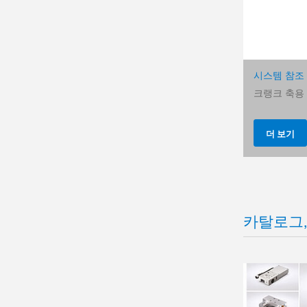
시스템 참조
크랭크 축용
더 보기
카탈로그,