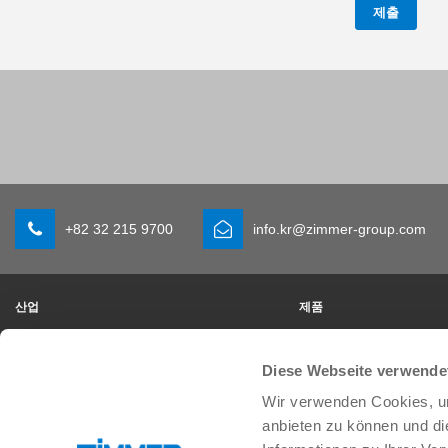
제출
+82 32 215 9700
info.kr@zimmer-group.com
산업
제품
모빌리티
새 소식
기계 및 플랜트 엔지니어링
구성 부품
Diese Webseite verwende
소비재
시스템 솔루션
Wir verwenden Cookies, um
물류
공정 기술
생명 과학
SOFT CLOSE
anbieten zu können und di
전자공학
디지털 서비스