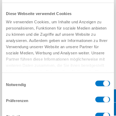
더 읽어보기
Diese Webseite verwendet Cookies
Wir verwenden Cookies, um Inhalte und Anzeigen zu
personalisieren, Funktionen für soziale Medien anbieten
zu können und die Zugriffe auf unsere Website zu
analysieren. Außerdem geben wir Informationen zu Ihrer
Verwendung unserer Website an unsere Partner für
soziale Medien, Werbung und Analysen weiter. Unsere
Partner führen diese Informationen möglicherweise mit
Neura
weiteren Daten zusammen, die Sie ihnen bereitgestellt
haben oder die sie im Rahmen Ihrer Nutzung der Dienste
더 읽어보기
gesammelt haben.
Datenschutzerklärung
Einwilligungsauswahl
Notwendig
Präferenzen