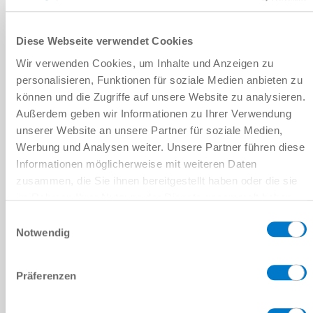
기술 매개변수
Diese Webseite verwendet Cookies
S1 정격 토크 [Nm]
Wir verwenden Cookies, um Inhalte und Anzeigen zu
personalisieren, Funktionen für soziale Medien anbieten zu
비동기
können und die Zugriffe auf unsere Website zu analysieren.
Außerdem geben wir Informationen zu Ihrer Verwendung
동기화
unserer Website an unsere Partner für soziale Medien,
필터 재설정
Werbung und Analysen weiter. Unsere Partner führen diese
Informationen möglicherweise mit weiteren Daten
zusammen, die Sie ihnen bereitgestellt haben oder die sie
HF150-005-001
im Rahmen Ihrer Nutzung der Dienste gesammelt haben.
Datenschutzerklärung
Einwilligungsauswahl
20 [kW]
Notwendig
18.5 [Nm]
Präferenzen
24000 [1/min]