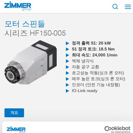
시작
제품
구성 부품
공작 기계 기술
모터 스핀들
시리즈 HF150-0
모터 스핀들
시리즈 HF150-005
정격 출력 S1: 20 kW
S1 정격 토크: 18.5 Nm
최대 속도: 24,000 1/min
액체 냉각식
자동 공구 교환
초고성능 작동(싱크 론 모터)
매우 높은 토크(싱크 론 모터)
인코더 (안전 기능 내장형)
IO-Link ready
개요