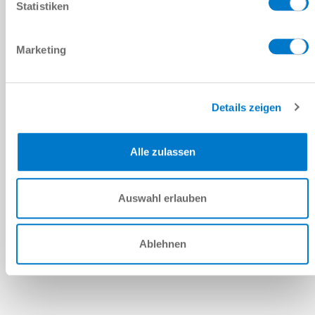
HSK-F63
Statistiken
1Vss 256
Marketing
HF150-005-002
Details zeigen
20 [kW]
14.3 [Nm]
Alle zulassen
24000 [1/min]
Auswahl erlauben
HSK-F63
1Vss 256
Ablehnen