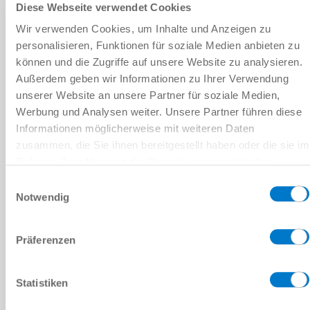
Diese Webseite verwendet Cookies
0.1 [m/s]
Wir verwenden Cookies, um Inhalte und Anzeigen zu
personalisieren, Funktionen für soziale Medien anbieten zu
1.2 [m/s]
können und die Zugriffe auf unsere Website zu analysieren.
Außerdem geben wir Informationen zu Ihrer Verwendung
PME05X05NMDD-B
unserer Website an unsere Partner für soziale Medien,
Werbung und Analysen weiter. Unsere Partner führen diese
M5X0.5
Informationen möglicherweise mit weiteren Daten
zusammen, die Sie ihnen bereitgestellt haben oder die sie im
0.8 [J]
Rahmen Ihrer Nutzung der Dienste gesammelt haben.
Datenschutzerklärung
Einwilligungsauswahl
Notwendig
0.8 [m/s]
2.2 [m/s]
Präferenzen
PME05X05NMDE-B
Statistiken
M5X0.5