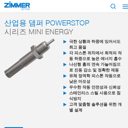
시작
제품
구성 부품
댐핑 기술
산업용 완충기 PowerStop
Mini E
산업용 댐퍼 POWERSTOP
시리즈 MINI ENERGY
극한 상황과 하중에 있어서도
최고 품질
각 피스톤 위치에서 최적의 작
동 하중으로 높은 에너지 흡수
나선형 홈의 연속 가늘어짐으
로 진동 감소 및 정확한 제동
유체 정역학 피스톤 작동으로
낮은 마모성
우수한 작동 안전성과 신뢰성
스테인리스 스틸 사용으로 침
식방지
고객 맟춤형 솔루션을 위한 개
별 설계