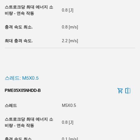
0.8 [J]
0.8 [m/s]
2.2 [m/s]
스레드: M5X0.5
PME05X05NHDD-B
M5X0.5
0.8 [J]
0.1 [m/s]