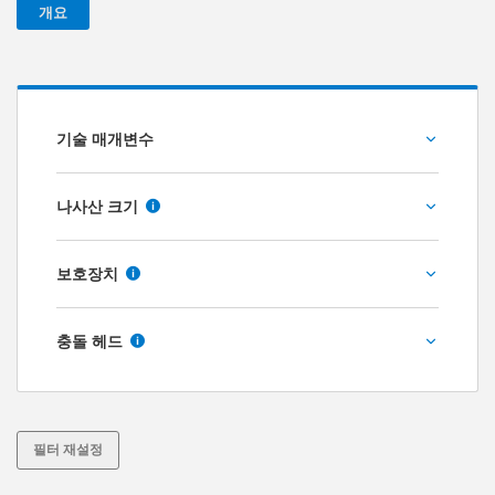
개요
기술 매개변수
충돌속도 [m/s]
나사산 크기
M4X0.5
보호장치
M5X0.5
스트로크당 최대 에너지 소비량 - 연속 작동 [J]
보호장치 미포함
M6X0.5
충돌 헤드
스트리퍼(NBR)
헤드 쇼트 피스톤 로드 미포함
헤드 롱 피스톤 로드 미포함
강철 헤드 포함
시간당 최대 에너지 소비량 - 연속 작동 [J/h]
필터 재설정
플라스틱 헤드 포함