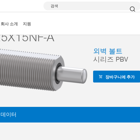
검색
PBV
PBV25X15NF-A
회사 소개
지원
5X15NF-A
외벽 볼트
시리즈 PBV
장바구니에 추가
 데이터