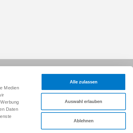
Alle zulassen
le Medien
ir
Auswahl erlauben
, Werbung
팔로우하세요:
ren Daten
ienste
Ablehnen
지원