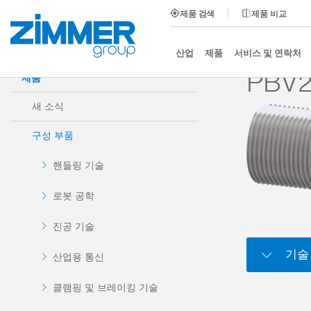
제품 검색
제품 비교
시작
제품
구성 부품
댐핑 기술
액세서리
산업
제품
서비스 및 연락처
PBV2
제품
새 소식
구성 부품
핸들링 기술
로봇 공학
진공 기술
기술
산업용 통신
클램핑 및 브레이킹 기술