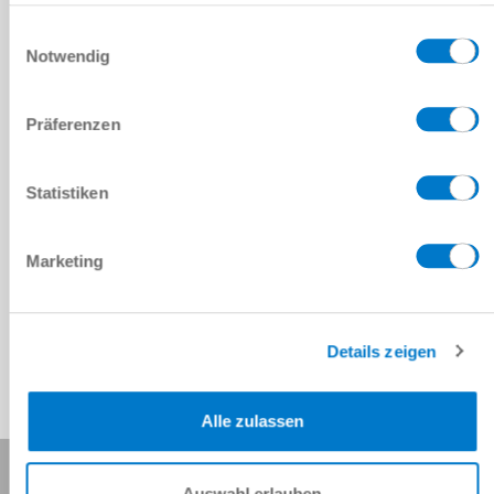
haben oder die sie im Rahmen Ihrer Nutzung der Dienste
gesammelt haben.
Datenschutzerklärung
Einwilligungsauswahl
Notwendig
PDF 데이터시트
다운로드
Präferenzen
Statistiken
CAD 데이터 다운로드
Marketing
다운로드
Details zeigen
Alle zulassen
이 페이지 공유:
Auswahl erlauben