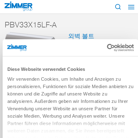
시작
제품
구성 부품
댐핑 기술
액세서리
PBV
PBV33X15LF
PBV33X15LF-A
외벽 볼트
시리즈 PBV
장바구니에 추가
Diese Webseite verwendet Cookies
비교에 추가
Wir verwenden Cookies, um Inhalte und Anzeigen zu
personalisieren, Funktionen für soziale Medien anbieten zu
können und die Zugriffe auf unsere Website zu
analysieren. Außerdem geben wir Informationen zu Ihrer
기술 데이터
Verwendung unserer Website an unsere Partner für
soziale Medien, Werbung und Analysen weiter. Unsere
Partner führen diese Informationen möglicherweise mit
다운로드
weiteren Daten zusammen, die Sie ihnen bereitgestellt