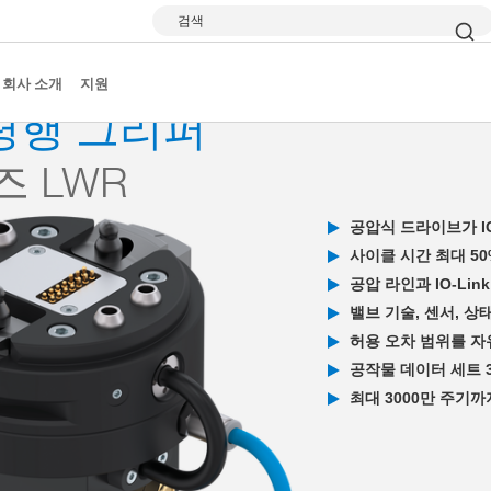
검색
-of-Arm-Ecosystem
MATCH - 그리퍼
LWR - GPP5000IL
회사 소개
지원
 평행 그리퍼
 LWR
공압식 드라이브가 IO
사이클 시간 최대 50
공압 라인과 IO-Li
밸브 기술, 센서, 상
허용 오차 범위를 자유
공작물 데이터 세트 
최대 3000만 주기