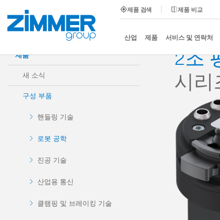
제품 검색
제품 비교
시작
제품
구성 부품
로봇 공학
MATCH - End
산업
제품
서비스 및 연락처
2조
제품
시리즈
새 소식
구성 부품
핸들링 기술
로봇 공학
진공 기술
산업용 통신
클램핑 및 브레이킹 기술