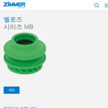
시작
제품
구성 부품
진공 기술
Magic Grippers
벨로즈
시리
벨로즈
시리즈 MB
개요