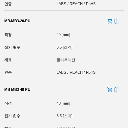
LABS / REACH / RoHS
MB-MB3-20-PU
20 [mm]
3.5 [조각]
폴리우레탄
LABS / REACH / RoHS
MB-MB3-40-PU
40 [mm]
3.5 [조각]