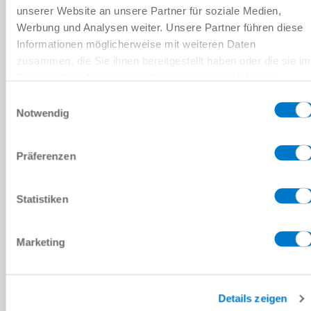
40 [mm]
unserer Website an unsere Partner für soziale Medien,
Werbung und Analysen weiter. Unsere Partner führen diese
4 [조각]
Informationen möglicherweise mit weiteren Daten
zusammen, die Sie ihnen bereitgestellt haben oder die sie im
실리콘
Rahmen Ihrer Nutzung der Dienste gesammelt haben.
Datenschutzerklärung
LABS / REACH / RoHS
Einwilligungsauswahl
Notwendig
MB-MB4-40-S5
Präferenzen
40 [mm]
Statistiken
4 [조각]
실리콘
Marketing
LABS / REACH / RoHS
Details zeigen
MB-MB4-40-W3