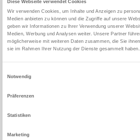
Diese Webseite verwendet Cookies
1. 슬라이드
Wir verwenden Cookies, um Inhalte und Anzeigen zu personal
Medien anbieten zu können und die Zugriffe auf unsere Web
2. 스핀들 구동장치
geben wir Informationen zu Ihrer Verwendung unserer Websit
Medien, Werbung und Analysen weiter. Unsere Partner führe
möglicherweise mit weiteren Daten zusammen, die Sie ihnen b
3. 스핀들 지지대
sie im Rahmen Ihrer Nutzung der Dienste gesammelt haben
4. 클램핑 장치
Einwilligungsauswahl
5. 커버 스트립 및 전환
Notwendig
6. 파워 트레인
Präferenzen
질문이 있습니까? ZIMMER에 문의하십시오!
Statistiken
개인 데이터
Marketing
이름
*