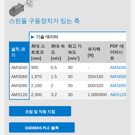
스핀들 구동장치가 있는 축
기술 데이터
최대 스
최대 속
최고 가
PDF 데
설치 크
유지력
트로크
도
속도
이터시
기
[N]
[mm]
[m/s]
[m/s²]
트
AMS040
900
0.5
30
-
AMS040
AMS060
1,970
1.5
30
250/150
AMS060
AMS080
2,100
2
30
500/320
AMS080
AMS120
2,300
3.2
30
1.000/800
AMS120
조립 및 작동 지침
SIEMENS PLC 블록