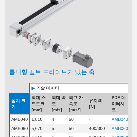
톱니형 벨트 드라이브가 있는 축
기술 데이터
최대 스
최대 속
최고 가
PDF 데
설치 크
유지력
트로크
도
속도
이터시
기
[N]
[mm]
[m/s]
[m/s²]
트
AMB040
1,810
4
50
-
AMB040
AMB060
5,670
5
50
400/300
AMB060