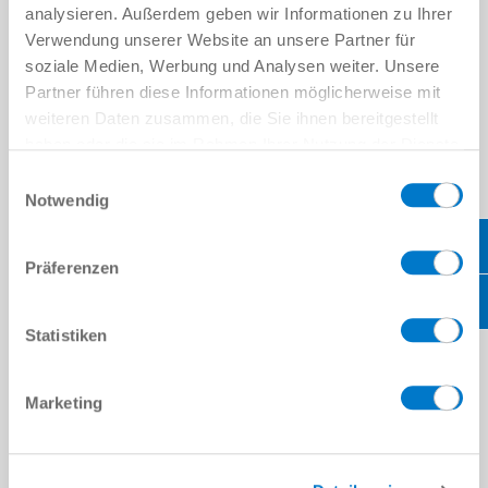
GBV36
analysieren. Außerdem geben wir Informationen zu Ihrer
Verwendung unserer Website an unsere Partner für
32 [N]
soziale Medien, Werbung und Analysen weiter. Unsere
Partner führen diese Informationen möglicherweise mit
weiteren Daten zusammen, die Sie ihnen bereitgestellt
haben oder die sie im Rahmen Ihrer Nutzung der Dienste
0.13 [kg]
gesammelt haben.
Datenschutzerklärung
Einwilligungsauswahl
Notwendig
GBV50
Präferenzen
65 [N]
Statistiken
0.37 [kg]
Marketing
GBV72
120 [N]