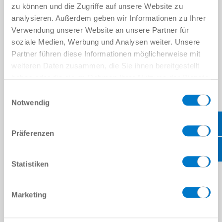
zu können und die Zugriffe auf unsere Website zu
analysieren. Außerdem geben wir Informationen zu Ihrer
M6 [mm]
Verwendung unserer Website an unsere Partner für
soziale Medien, Werbung und Analysen weiter. Unsere
GR4A
Partner führen diese Informationen möglicherweise mit
weiteren Daten zusammen, die Sie ihnen bereitgestellt
M6 [mm]
haben oder die sie im Rahmen Ihrer Nutzung der Dienste
gesammelt haben.
Datenschutzerklärung
Einwilligungsauswahl
Notwendig
GR4C
M6 [mm]
Präferenzen
GR5
Statistiken
M6 [mm]
Marketing
GR6