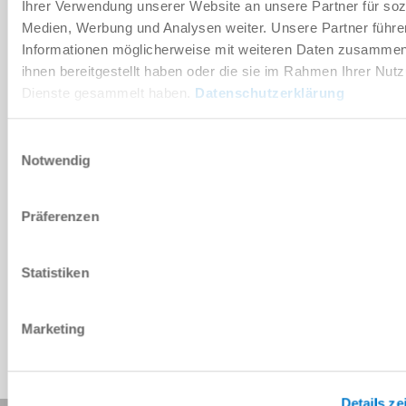
Ihrer Verwendung unserer Website an unsere Partner für soz
다운로드
Medien, Werbung und Analysen weiter. Unsere Partner führe
Informationen möglicherweise mit weiteren Daten zusammen,
ihnen bereitgestellt haben oder die sie im Rahmen Ihrer Nut
PDF 데이터시트
Dienste gesammelt haben.
Datenschutzerklärung
다운로드
Einwilligungsauswahl
Notwendig
Präferenzen
CAD 데이터 다운로드
다운로드
Statistiken
Marketing
Details ze